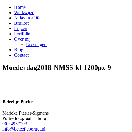
Home
Werkwijze
A day in a life
Bruiloft
Prijzen
Portfolio
Over mij
Ervaringen
Blog
Contact
Moederdag2018-NMSS-kl-1200px-9
Beleef je Portret
Marieke Plasier-Sigmans
Portretfotograaf Tilburg
06 24937503
info@beleefjeportret.nl